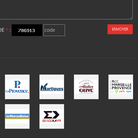
DE
*
:
ENVOYER