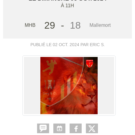
À 11H
29
-
18
MHB
Mallemort
PUBLIÉ LE
02 OCT. 2024
PAR ERIC S.