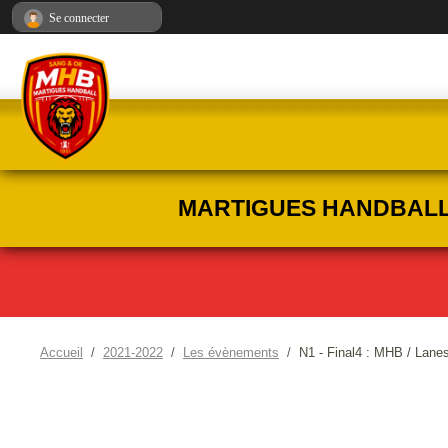
Panneau de gestion des cookies
Se connecter
MARTIGUES HANDBALL :
Accueil
2021-2022
Les évènements
N1 - Final4 : MHB / Lanes