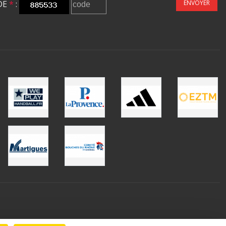
DE
*
:
ENVOYER