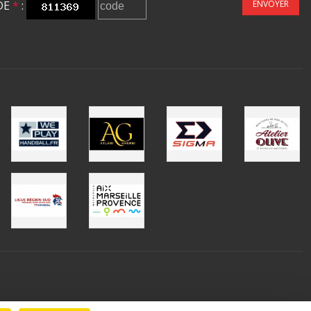
DE
*
:
ENVOYER