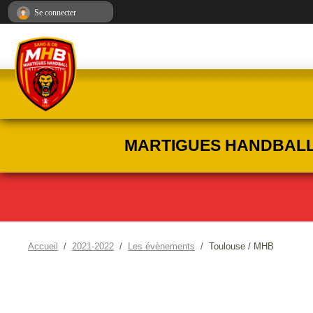
Panneau de gestion des cookies
Se connecter
MARTIGUES HANDBALL :
Accueil
2021-2022
Les évènements
Toulouse / MHB