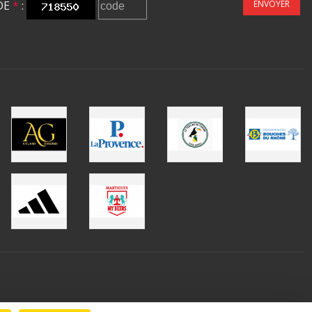
DE
*
:
ENVOYER